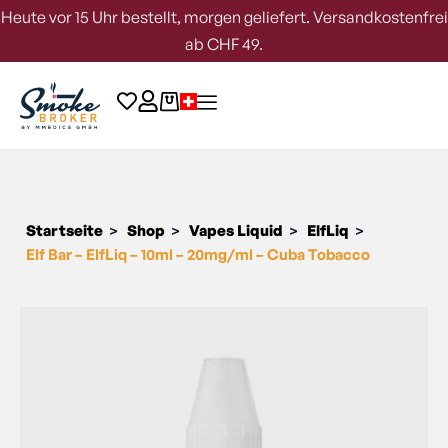
Heute vor 15 Uhr bestellt, morgen geliefert. Versandkostenfrei
ab CHF 49.
Startseite
Shop
Vapes Liquid
ElfLiq
>
>
>
>
Elf Bar – ElfLiq – 10ml – 20mg/ml – Cuba Tobacco