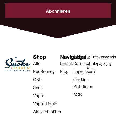
Adresse
(erforderlich)
Shop
Navigation
Legal
info@smokebr
Alle
Kontakt
Datenschutz
+41 76 431 21
51
BudBouncy
Blog
Impressum
CBD
Cookie-
Richtlinien
Snus
AGB
Vapes
Vapes Liquid
Aktivkohlefilter