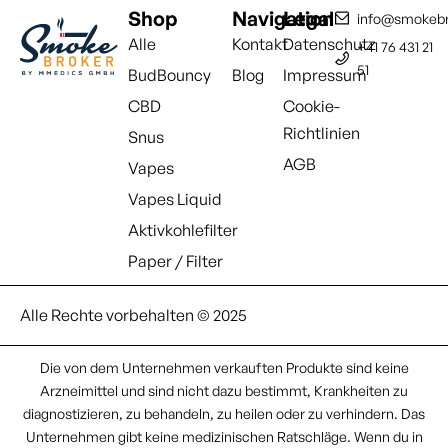
Shop
Navigation
Legal
info@smokebr
Alle
Kontakt
Datenschutz
+41 76 431 21
51
BudBouncy
Blog
Impressum
CBD
Cookie-
Richtlinien
Snus
AGB
Vapes
Vapes Liquid
Aktivkohlefilter
Paper / Filter
Alle Rechte vorbehalten © 2025
Die von dem Unternehmen verkauften Produkte sind keine
Arzneimittel und sind nicht dazu bestimmt, Krankheiten zu
diagnostizieren, zu behandeln, zu heilen oder zu verhindern. Das
Unternehmen gibt keine medizinischen Ratschläge. Wenn du in