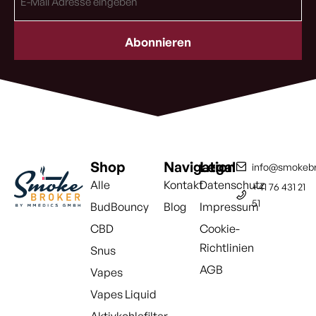
Mail
Adresse
(erforderlich)
Shop
Navigation
Legal
info@smokebr
Alle
Kontakt
Datenschutz
+41 76 431 21
51
BudBouncy
Blog
Impressum
CBD
Cookie-
Richtlinien
Snus
AGB
Vapes
Vapes Liquid
Aktivkohlefilter