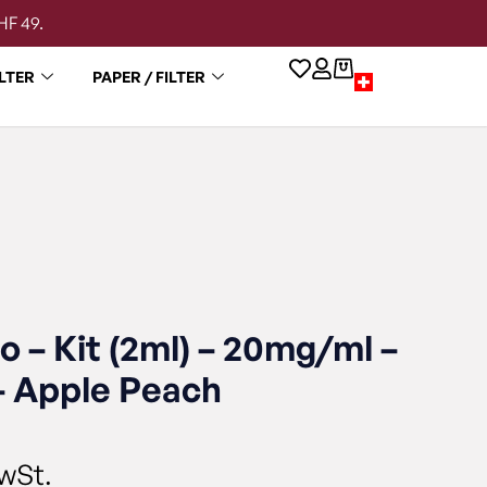
HF 49.
LTER
PAPER / FILTER
o – Kit (2ml) – 20mg/ml –
– Apple Peach
wSt.