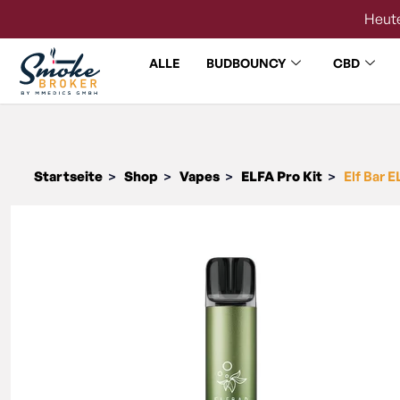
Heute
ALLE
BUDBOUNCY
CBD
Startseite
Shop
Vapes
ELFA Pro Kit
Elf Bar 
>
>
>
>