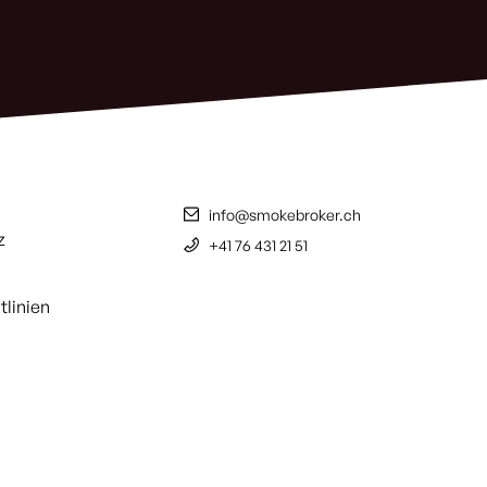
info@smokebroker.ch
z
+41 76 431 21 51
tlinien