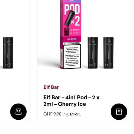
Elf Bar
Elf Bar – 4in1 Pod – 2 x
2ml – Cherry Ice
CHF
9.90
inkl. MwSt.