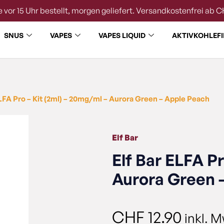
 vor 15 Uhr bestellt, morgen geliefert. Versandkostenfrei ab C
SNUS
VAPES
VAPES LIQUID
AKTIVKOHLEFI
ELFA Pro – Kit (2ml) – 20mg/ml – Aurora Green – Apple Peach
Elf Bar
Elf Bar ELFA Pr
Aurora Green 
CHF
12.90
inkl. M