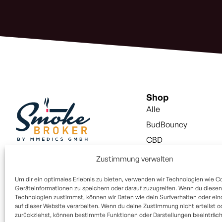
(erforderlich)
Shop
Alle
BudBouncy
CBD
Snus
Zustimmung verwalten
Vapes
Um dir ein optimales Erlebnis zu bieten, verwenden wir Technologien wie C
Vapes Liquid
Geräteinformationen zu speichern oder darauf zuzugreifen. Wenn du diesen
Technologien zustimmst, können wir Daten wie dein Surfverhalten oder ein
Aktivkohlefilter
auf dieser Website verarbeiten. Wenn du deine Zustimmung nicht erteilst o
zurückziehst, können bestimmte Funktionen oder Darstellungen beeinträcht
Paper / Filter