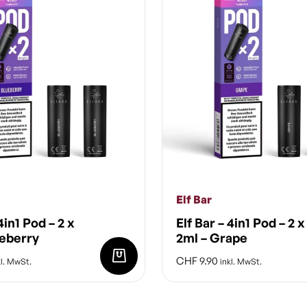
Elf Bar
4in1 Pod – 2 x
Elf Bar – 4in1 Pod – 2 x
ueberry
2ml – Grape
CHF
9.90
l. MwSt.
inkl. MwSt.