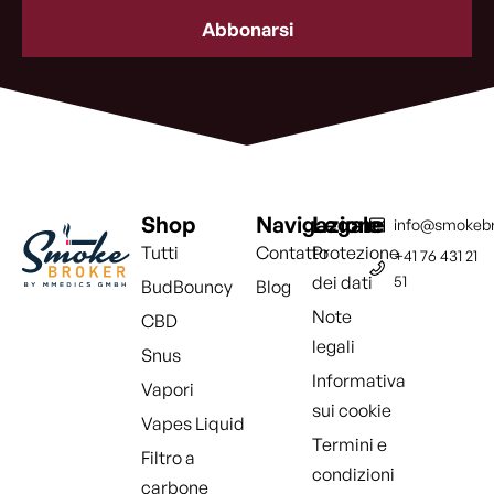
mail
(Obbligatorio)
Shop
Navigazione
Legale
info@smokebr
Tutti
Contatto
Protezione
+41 76 431 21
dei dati
51
BudBouncy
Blog
Note
CBD
legali
Snus
Informativa
Vapori
sui cookie
Vapes Liquid
Termini e
Filtro a
condizioni
carbone