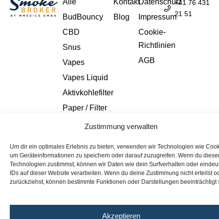
Alle
Kontakt
Datenschutz
+41 76 431
21 51
BudBouncy
Blog
Impressum
CBD
Cookie-
Richtlinien
Snus
AGB
Vapes
Vapes Liquid
Aktivkohlefilter
Paper / Filter
Zustimmung verwalten
Alle Rechte vorbehalten © 2025
Um dir ein optimales Erlebnis zu bieten, verwenden wir Technologien wie Cook
um Geräteinformationen zu speichern oder darauf zuzugreifen. Wenn du diese
Die von dem Unternehmen verkauften Produkte sind keine
Technologien zustimmst, können wir Daten wie dein Surfverhalten oder eindeu
Arzneimittel und sind nicht dazu bestimmt, Krankheiten zu
IDs auf dieser Website verarbeiten. Wenn du deine Zustimmung nicht erteilst o
diagnostizieren, zu behandeln, zu heilen oder zu verhindern. Das
zurückziehst, können bestimmte Funktionen oder Darstellungen beeinträchtigt 
Unternehmen gibt keine medizinischen Ratschläge. Wenn du in
medizinischer Behandlung bist, empfehlen wir dir, vor der
Akzeptieren
Verwendung der Produkte deinen Arzt zu konsultieren.